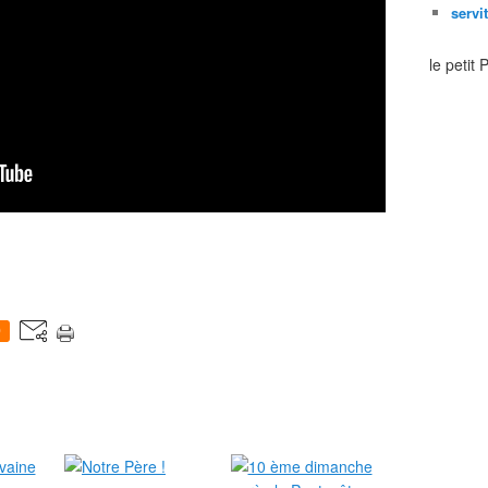
servi
le petit
0