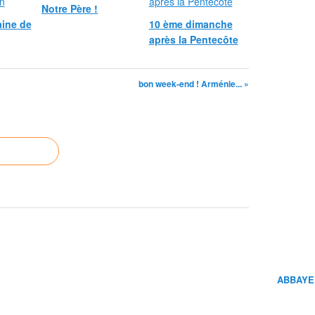
Notre Père !
ine de
10 ème dimanche
après la Pentecôte
bon week-end ! Arménie... »
ABBAYE