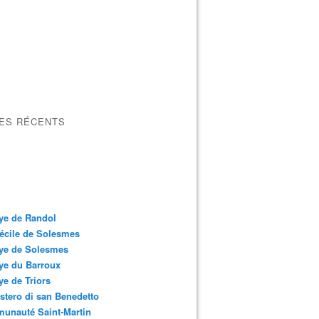
LES RÉCENTS
ye de Randol
écile de Solesmes
ye de Solesmes
ye du Barroux
e de Triors
tero di san Benedetto
unauté Saint-Martin