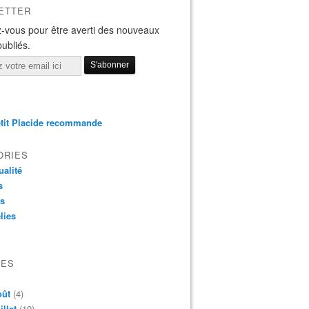
ETTER
-vous pour être averti des nouveaux
publiés.
tit Placide recommande
ORIES
ualité
s
os
lies
VES
oût
(4)
illet
(19)