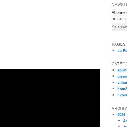
NEWSL
Abonnez
articles 
Email
PAGES
Le Pe
CATÉG
spirit
diver
vide
homé
livres
ARCHI
2026
A
Ju