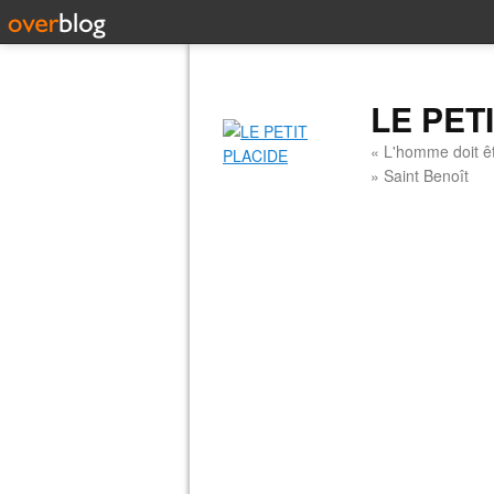
LE PET
« L'homme doit êt
» Saint Benoît