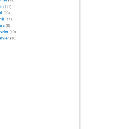
in
(11)
ai
(23)
ril
(11)
ars
(8)
vrier
(10)
nvier
(16)