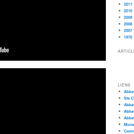
2011
2010
2009
2008
2007
1970
ARTIC
LIENS
Abba
Ste C
Abba
Abba
Abbay
Monas
Comm