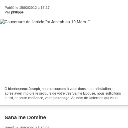
Publié le 15/03/2012 à 15:17
Par
philippe
Ô bienheureux Joseph, nous recourons à vous dans notre tribulation, et
après avoir imploré le secours de votre très Sainte Epouse, nous sollicitons
aussi, en toute confiance, votre patronage. Au nom de l'affection qui vous a
uni à la Vierge Immaculée,...
Sana me Domine
Publié le 15/03/2012 à 10:21