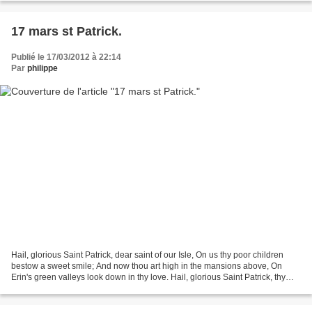
17 mars st Patrick.
Publié le 17/03/2012 à 22:14
Par
philippe
Hail, glorious Saint Patrick, dear saint of our Isle, On us thy poor children
bestow a sweet smile; And now thou art high in the mansions above, On
Erin's green valleys look down in thy love. Hail, glorious Saint Patrick, thy
words were once strong Against...