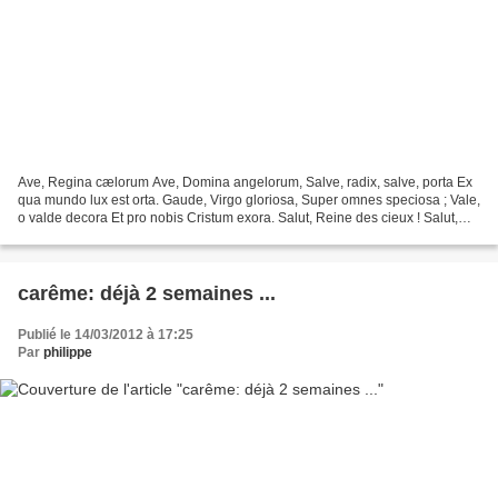
Ave, Regina cælorum Ave, Domina angelorum, Salve, radix, salve, porta Ex
qua mundo lux est orta. Gaude, Virgo gloriosa, Super omnes speciosa ; Vale,
o valde decora Et pro nobis Cristum exora. Salut, Reine des cieux ! Salut,
Reine des Anges ! Salut, tige...
carême: déjà 2 semaines ...
Publié le 14/03/2012 à 17:25
Par
philippe