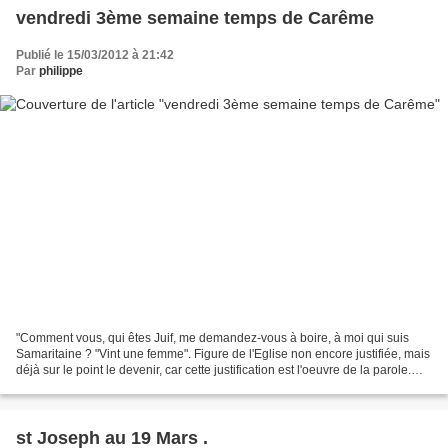
vendredi 3ème semaine temps de Carême
Publié le 15/03/2012 à 21:42
Par
philippe
"Comment vous, qui êtes Juif, me demandez-vous à boire, à moi qui suis
Samaritaine ? "Vint une femme". Figure de l'Eglise non encore justifiée, mais
déjà sur le point le devenir, car cette justification est l'oeuvre de la parole.
Elle vient dans l'ignorance...
st Joseph au 19 Mars .