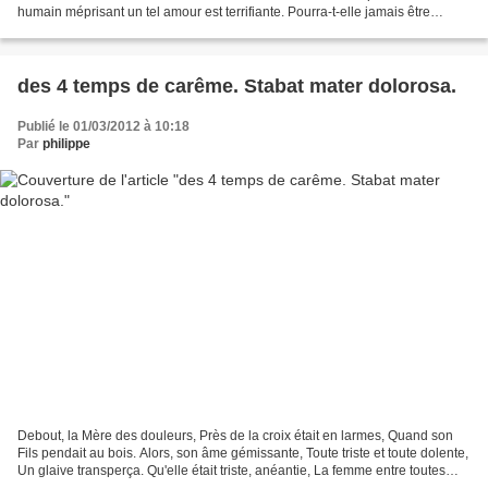
humain méprisant un tel amour est terrifiante. Pourra-t-elle jamais être
compensée ? Puisque Dieu ne peut...
des 4 temps de carême. Stabat mater dolorosa.
Publié le 01/03/2012 à 10:18
Par
philippe
Debout, la Mère des douleurs, Près de la croix était en larmes, Quand son
Fils pendait au bois. Alors, son âme gémissante, Toute triste et toute dolente,
Un glaive transperça. Qu'elle était triste, anéantie, La femme entre toutes
bénie, La Mère du Fils...