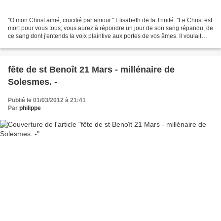
"O mon Christ aimé, crucifié par amour." Elisabeth de la Trinité. "Le Christ est
mort pour vous tous; vous aurez à répondre un jour de son sang répandu, de
ce sang dont j'entends la voix plaintive aux portes de vos âmes. Il voulait
entrer, votre impénitence...
fête de st Benoît 21 Mars - millénaire de
Solesmes. -
Publié le 01/03/2012 à 21:41
Par
philippe