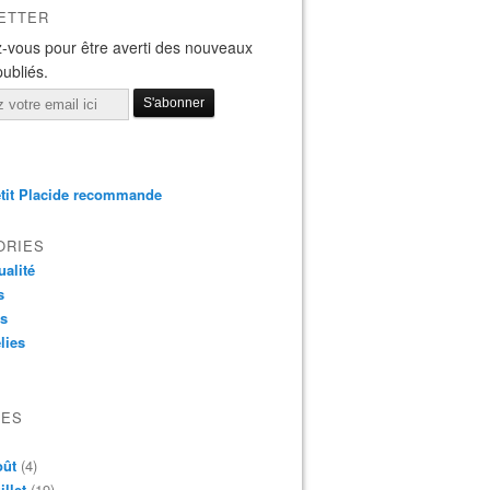
ETTER
-vous pour être averti des nouveaux
publiés.
tit Placide recommande
ORIES
ualité
s
os
lies
VES
oût
(4)
illet
(19)