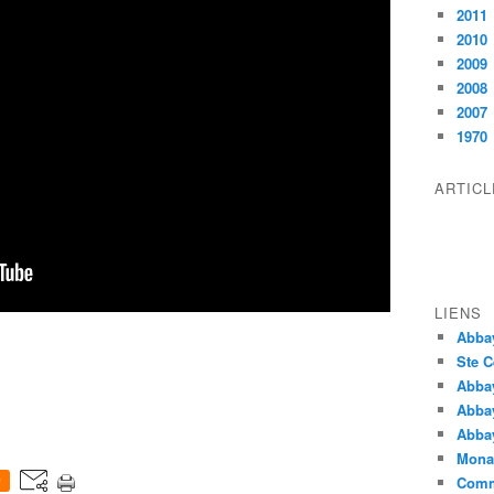
2011
2010
2009
2008
2007
1970
ARTIC
LIENS
Abba
Ste C
Abba
Abba
Abbay
Monas
Comm
0