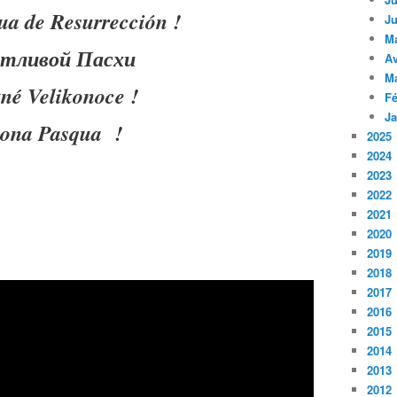
cua de Resurrección !
Ju
M
стливой Пасхи
Av
M
tné Velikonoce !
Fé
Ja
ona Pasqua !
2025
2024
2023
2022
2021
2020
2019
2018
2017
2016
2015
2014
2013
2012