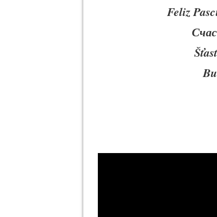
Feliz Pas
Сча
Šťas
Bu