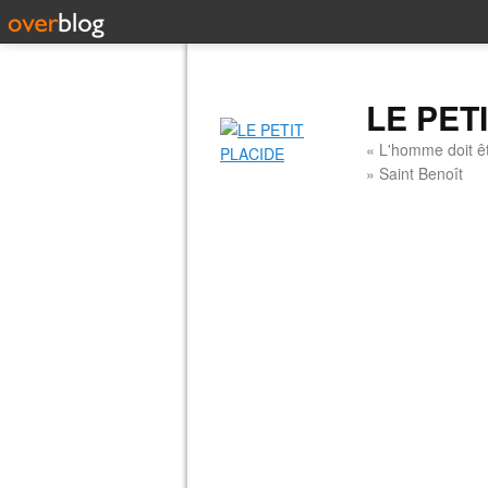
LE PET
« L'homme doit êt
» Saint Benoît