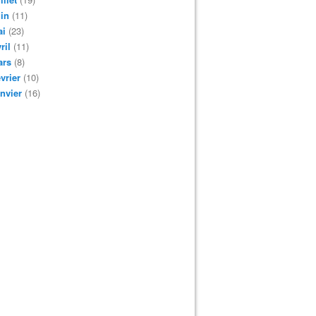
in
(11)
ai
(23)
ril
(11)
ars
(8)
vrier
(10)
nvier
(16)