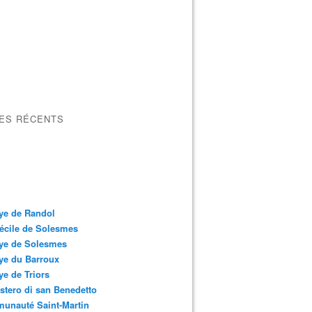
LES RÉCENTS
ye de Randol
écile de Solesmes
ye de Solesmes
ye du Barroux
e de Triors
tero di san Benedetto
unauté Saint-Martin