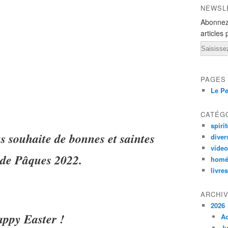
NEWSL
Abonnez
articles 
Email
PAGES
Le Pe
CATÉG
spirit
us souhaite de bonnes et saintes
diver
vide
 de Pâques 2022.
homé
livres
ARCHI
2026
ppy Easter !
A
Ju