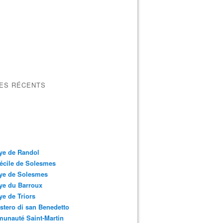
LES RÉCENTS
ye de Randol
écile de Solesmes
ye de Solesmes
ye du Barroux
e de Triors
tero di san Benedetto
unauté Saint-Martin