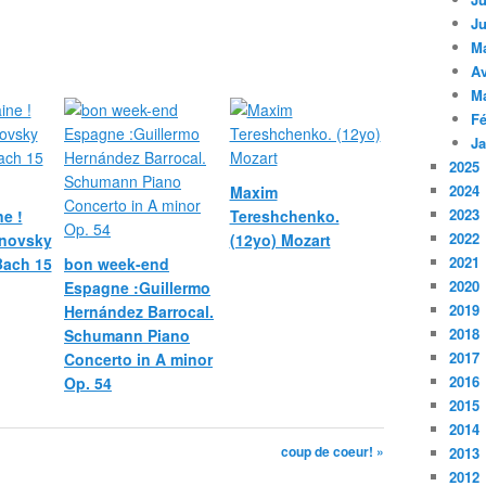
Ju
M
Av
M
Fé
Ja
2025
2024
Maxim
2023
e !
Tereshchenko.
2022
novsky
(12yo) Mozart
2021
 Bach 15
bon week-end
2020
Espagne :Guillermo
2019
Hernández Barrocal.
2018
Schumann Piano
2017
Concerto in A minor
2016
Op. 54
2015
2014
coup de coeur! »
2013
2012