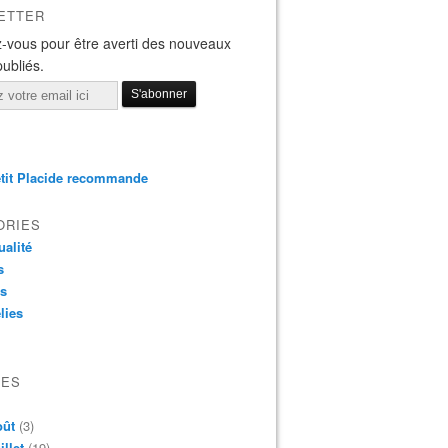
ETTER
-vous pour être averti des nouveaux
publiés.
tit Placide recommande
ORIES
ualité
s
os
lies
VES
oût
(3)
illet
(19)