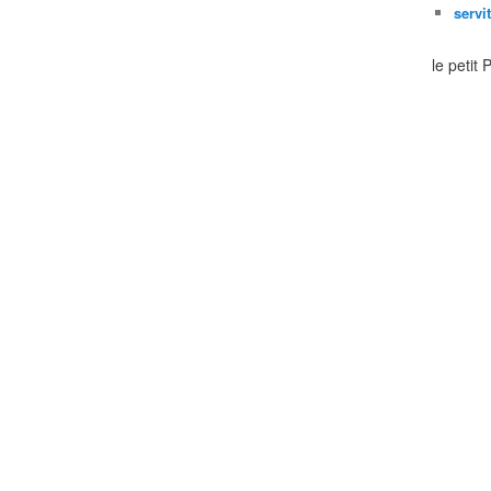
servi
le petit