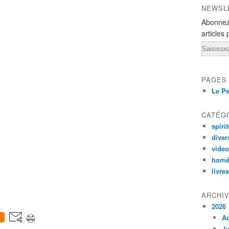
NEWSL
Abonnez
articles 
Email
PAGES
Le Pe
CATÉG
spirit
diver
vide
homé
livres
ARCHI
2026
A
0
Ju