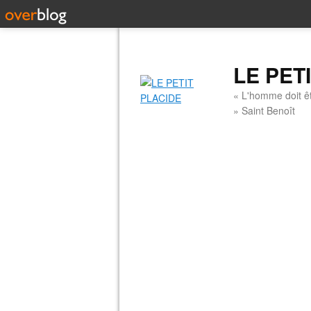
LE PET
« L'homme doit êt
» Saint Benoît