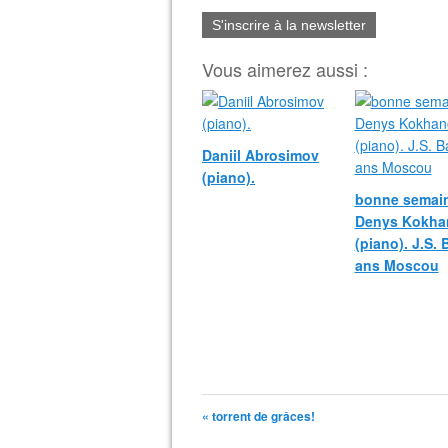
S'inscrire à la newsletter
Vous aimerez aussi :
Daniil Abrosimov
(piano).
bonne semain
Denys Kokha
(piano). J.S.
ans Moscou
« torrent de grâces!