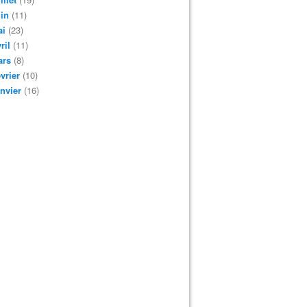
in
(11)
ai
(23)
ril
(11)
ars
(8)
vrier
(10)
nvier
(16)