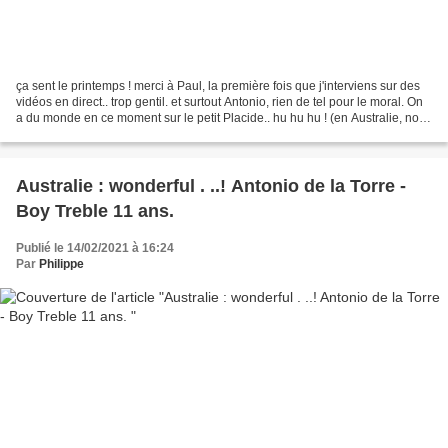
ça sent le printemps ! merci à Paul, la première fois que j'interviens sur des
vidéos en direct.. trop gentil. et surtout Antonio, rien de tel pour le moral. On
a du monde en ce moment sur le petit Placide.. hu hu hu ! (en Australie, nos
moines bénédictins...
Australie : wonderful . ..! Antonio de la Torre -
Boy Treble 11 ans.
Publié le 14/02/2021 à 16:24
Par
Philippe