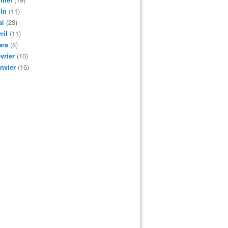
in
(11)
ai
(23)
ril
(11)
ars
(8)
vrier
(10)
nvier
(16)