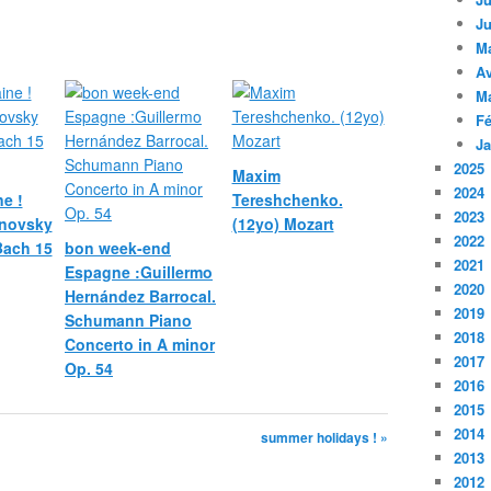
Ju
M
Av
M
Fé
Ja
2025
Maxim
2024
e !
Tereshchenko.
2023
novsky
(12yo) Mozart
2022
 Bach 15
bon week-end
2021
Espagne :Guillermo
2020
Hernández Barrocal.
2019
Schumann Piano
2018
Concerto in A minor
2017
Op. 54
2016
2015
2014
summer holidays ! »
2013
2012