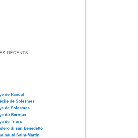
LES RÉCENTS
ye de Randol
écile de Solesmes
ye de Solesmes
ye du Barroux
e de Triors
tero di san Benedetto
unauté Saint-Martin