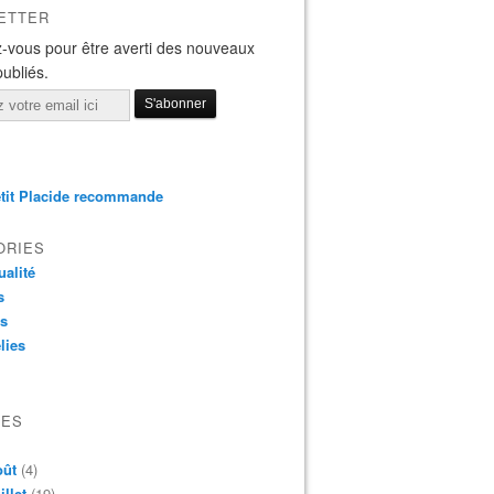
ETTER
-vous pour être averti des nouveaux
publiés.
tit Placide recommande
ORIES
ualité
s
os
lies
VES
oût
(4)
illet
(19)