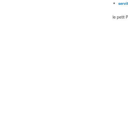
servi
le petit