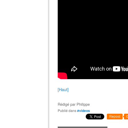
[Haut]
Rédigé par
Philippe
Publié dans
#videos
Repost