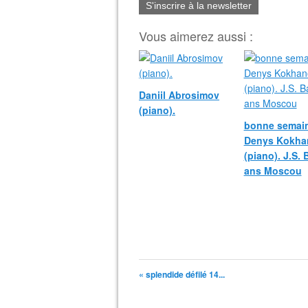
S'inscrire à la newsletter
Vous aimerez aussi :
Daniil Abrosimov
(piano).
bonne semain
Denys Kokha
(piano). J.S.
ans Moscou
« splendide défilé 14...