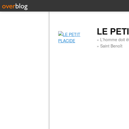
LE PET
« L'homme doit êt
» Saint Benoît