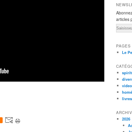
NEWSL
Abonnez
articles 
Email
PAGES
Le Pe
CATÉG
spirit
diver
vide
homé
livres
ARCHI
2026
0
A
Ju