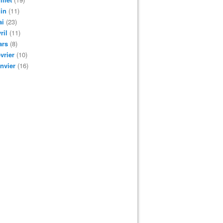
in
(11)
ai
(23)
ril
(11)
ars
(8)
vrier
(10)
nvier
(16)