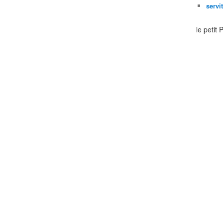
servi
le petit