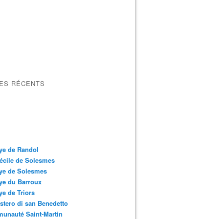
LES RÉCENTS
ye de Randol
écile de Solesmes
ye de Solesmes
ye du Barroux
e de Triors
tero di san Benedetto
unauté Saint-Martin