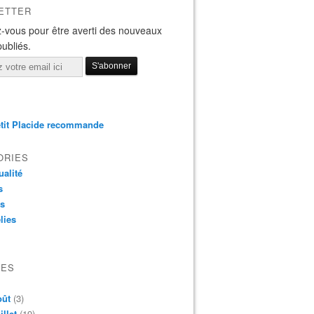
ETTER
-vous pour être averti des nouveaux
publiés.
tit Placide recommande
ORIES
ualité
s
os
lies
VES
oût
(3)
illet
(19)