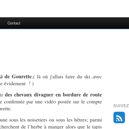
Contact
ki de Gourette
,( là où j'allais faire du ski..avec
ie évidement ! )
des chevaux divaguer en bordure de route
oir
ce confirmée par une vidéo postée sur le compte
SUIVEZ
urette.
une sous les noisetiers ou sous les hêtres; parmi
 cherchent de l’herbe à manger alors que le tapis