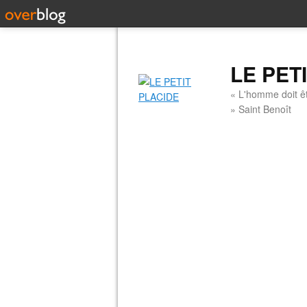
LE PET
« L'homme doit êt
» Saint Benoît