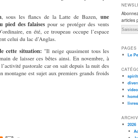
NEWSL
Abonnez
m
une
, sous les flancs de la Latte de Bazen,
articles 
u pied des falaises
pour se protéger des vents
Email
D’ordinaire, en été, ce troupeau occupe l’espace
ent celui du lac d’Anglas.
PAGES
 cette situation:
"Il neige quasiment tous les
Le Pe
umain de laisser ces bêtes ainsi. En novembre, à
 l’activité pastorale car on sait depuis la nuit des
CATÉG
n montagne est sujet aux premiers grands froids
spirit
diver
vide
homé
livres
ARCHI
2026
A
Ju