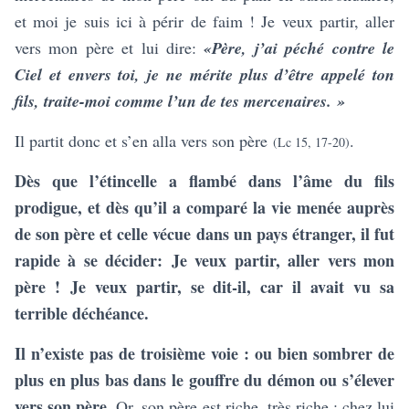
et moi je suis ici à périr de faim ! Je veux partir, aller
vers mon père et lui dire:
«Père, j’ai péché contre le
Ciel et envers toi, je ne mérite plus d’être appelé ton
fils, traite-moi comme l’un de tes mercenaires.
»
Il partit donc et s’en alla vers son père
.
(Lc 15, 17-20)
Dès que l’étincelle a flambé dans l’âme du fils
prodigue, et dès qu’il a comparé la vie menée auprès
de son père et celle vécue dans un pays étranger, il fut
rapide à se décider:
Je veux partir, aller vers mon
père !
Je veux partir, se dit-il, car il avait vu sa
terrible déchéance.
Il n’existe pas de troisième voie : ou bien sombrer de
plus en plus bas dans le gouffre du démon ou s’élever
vers son père
. Or, son père est riche, très riche ; chez lui