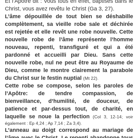
Et l’Apôtre dit : Vous tous en effet, baptisés dans le
Christ, vous avez revêtu le Christ (Ga 3, 27).
L’âme dépouillée de tout bien se déshabille
complètement, sa vieille robe sale et déchirée
est rejetée et elle revêt une robe nouvelle. Cette
nouvelle robe de l’âme représente l’homme
nouveau, repenti, transfiguré et qui a été
pardonné et accueilli par Dieu. Sans cette
nouvelle robe, nul ne peut être au Royaume de
Dieu, comme le montre clairement la parabole
du Christ sur le festin nuptial
(Mt 22).
Cette robe se compose, selon les paroles de
l’Apôtre: de tendre compassion, de
bienveillance, d’humilité, de douceur, de
patience et par-dessus tout, de charité, en
laquelle se noue la perfection
(Col 3, 12-14; voir
également : Ep 4,24 ; Ap 7,14 ; Za 3,4).
L’anneau au doigt correspond au mariage de
l’âme avec le Christ. Le repenti abandonne tous