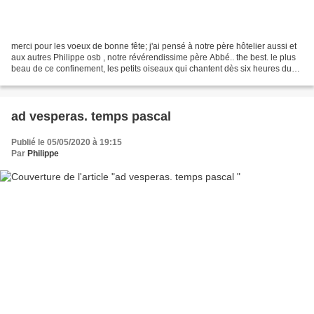
merci pour les voeux de bonne fête; j'ai pensé à notre père hôtelier aussi et
aux autres Philippe osb , notre révérendissime père Abbé.. the best. le plus
beau de ce confinement, les petits oiseaux qui chantent dès six heures du
matin... dans un silence...
ad vesperas. temps pascal
Publié le 05/05/2020 à 19:15
Par
Philippe