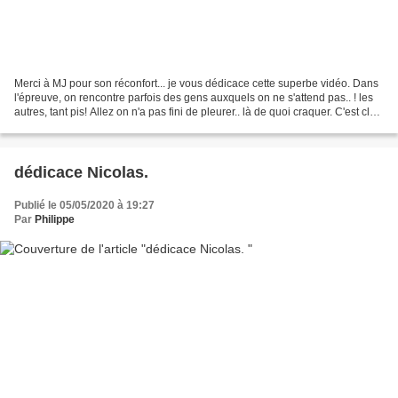
Merci à MJ pour son réconfort... je vous dédicace cette superbe vidéo. Dans
l'épreuve, on rencontre parfois des gens auxquels on ne s'attend pas.. ! les
autres, tant pis! Allez on n'a pas fini de pleurer.. là de quoi craquer. C'est clair
que s'il faut...
dédicace Nicolas.
Publié le 05/05/2020 à 19:27
Par
Philippe