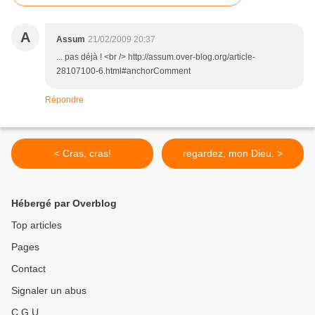
A
Assum
21/02/2009 20:37
... pas déjà ! <br /> http://assum.over-blog.org/article-
28107100-6.html#anchorComment
Répondre
< Cras, cras!
regardez, mon Dieu. >
Hébergé par Overblog
Top articles
Pages
Contact
Signaler un abus
C.G.U.