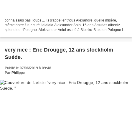
connaissais pas ! oups ... ils s'appellent tous Alexandre, quelle misère,
même notre futur curé ! alalala Aleksander Aniol 15 ans Asturias albeniz .
splendide ! Pologne. Aleksander Anioł est né à Bielsko-Biała en Pologne le
18 mars 2005. A l'âge de...
very nice : Eric Drougge, 12 ans stockholm
Suède.
Publié le 07/06/2019 à 09:48
Par
Philippe