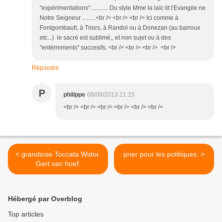
"expérimentations" ........... Du style Mme la laïc lit l'Evangile ne
Notre Seigneur .........<br /> <br /> <br /> Ici comme à
Fontgombault, à Triors, à Randol ou à Donezan (au barroux
etc...) le sacré est sublimé,, et non sujet ou à des
"entérrements" succesifs. <br /> <br /> <br /> <br />
Répondre
P
philippe
08/09/2013 21:15
<br /> <br /> <br /> <br /> <br /> <br />
< grandiose Toccata Widor.
prier pour les politiques. >
Gert van hoef.
Hébergé par Overblog
Top articles