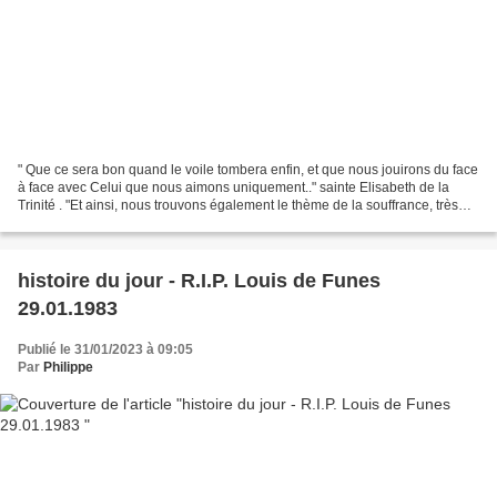
" Que ce sera bon quand le voile tombera enfin, et que nous jouirons du face
à face avec Celui que nous aimons uniquement.." sainte Elisabeth de la
Trinité . "Et ainsi, nous trouvons également le thème de la souffrance, très
accentué dans le passage de...
histoire du jour - R.I.P. Louis de Funes
29.01.1983
Publié le 31/01/2023 à 09:05
Par
Philippe