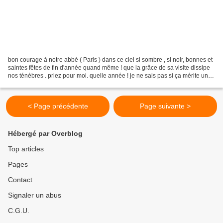
bon courage à notre abbé ( Paris ) dans ce ciel si sombre , si noir, bonnes et
saintes fêtes de fin d'année quand même ! que la grâce de sa visite dissipe
nos ténèbres . priez pour moi. quelle année ! je ne sais pas si ça mérite un
Te Deum, ... sinon...
< Page précédente
Page suivante >
Hébergé par Overblog
Top articles
Pages
Contact
Signaler un abus
C.G.U.