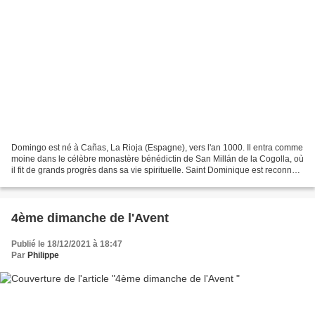
Domingo est né à Cañas, La Rioja (Espagne), vers l'an 1000. Il entra comme
moine dans le célèbre monastère bénédictin de San Millán de la Cogolla, où
il fit de grands progrès dans sa vie spirituelle. Saint Dominique est reconnu
pour le don de sagesse,...
4ème dimanche de l'Avent
Publié le 18/12/2021 à 18:47
Par
Philippe