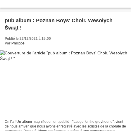
pub album : Poznan Boys' Choir. Wesołych
Świąt !
Publié le 22/12/2021 à 15:00
Par
Philippe
On l'a ! Un album magnifiquement publié - "Ladge for the greyhound", vient
de nous arriver, que nous avons enregistré avec les solistes de la chorale de
garçons de Pozna ń. Nous espérons que grâce à ces berceuses nous