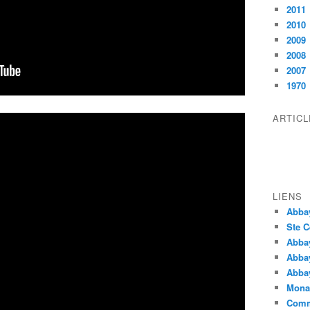
2011
2010
2009
2008
2007
1970
ARTIC
LIENS
Abba
Ste C
Abba
Abba
Abbay
Monas
Comm