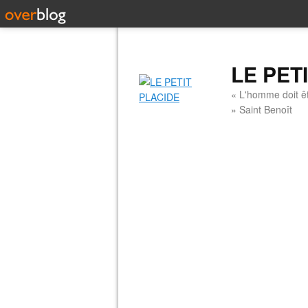
LE PET
« L'homme doit êt
» Saint Benoît