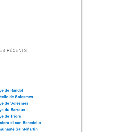
LES RÉCENTS
ye de Randol
écile de Solesmes
ye de Solesmes
ye du Barroux
e de Triors
tero di san Benedetto
unauté Saint-Martin