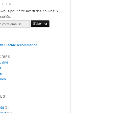
ETTER
-vous pour être averti des nouveaux
publiés.
tit Placide recommande
ORIES
ualité
s
os
lies
VES
oût
(3)
illet
(19)