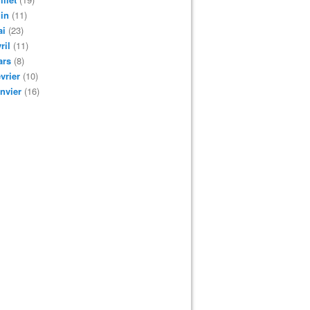
in
(11)
ai
(23)
ril
(11)
ars
(8)
vrier
(10)
nvier
(16)