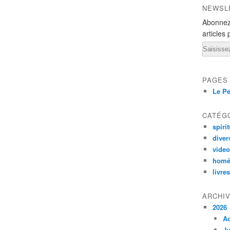
NEWSL
Abonnez
articles 
Email
PAGES
Le Pe
CATÉG
spirit
diver
vide
homé
livres
ARCHI
2026
A
Ju