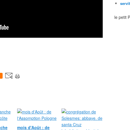
servi
le petit
0
nche
mois d'Août : de