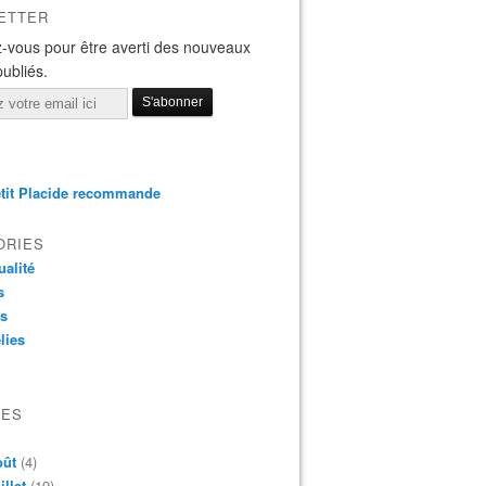
ETTER
-vous pour être averti des nouveaux
publiés.
tit Placide recommande
ORIES
ualité
s
os
lies
VES
oût
(4)
illet
(19)