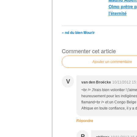
Olmo prêtre 
l'éternité
« nd du bien Mourir
Commenter cet article
Ajouter un commentaire
V
van den Broëcke
10/11/2012 15
<br /> J'irais bien volontier ! j'a
heureusement pour les indigènes q
flamand<br /> et un Congo Belge wa
Afrique en toute confiance, il y a 
Répondre
P