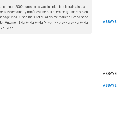
45
aut compter 2000 euros ! plus vaccins plus tout le tralalalalala
 de trois semaine t'y ramènes une petite femme ! j'aimerais bien
nage<br /> !!! non mais ! et si j'allais me marier à Grand popo
ABBAYE
n Antoine !!!! <br /> <br /> <br /> <br /> <br /> <br /> <br /> <br
 /> <br />
ABBAYE
ABBAYE