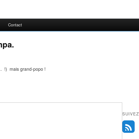
Contact
mpa.
.. !) mais grand-popo !
SUIVEZ