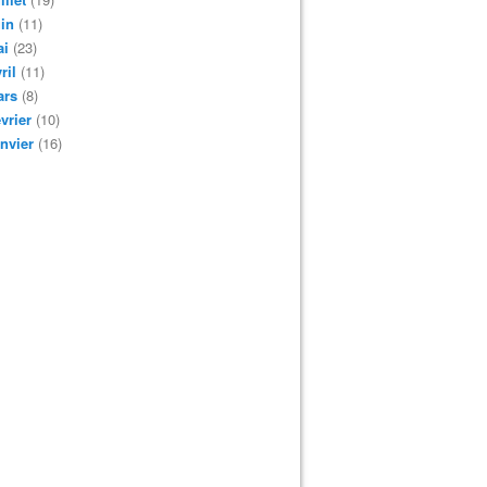
in
(11)
ai
(23)
ril
(11)
ars
(8)
vrier
(10)
nvier
(16)