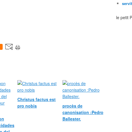
servi
le petit
0
Christus factus est
pro nobis
procès de
canonisation :Pedro
bon
Ballester.
icidades
o del