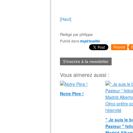
[Haut]
Rédigé par
philippe
Publié dans
#spiritualité
Repost
S'inscrire à la newsletter
Vous aimerez aussi :
Notre Père !
" Je suis le 
Pasteur " fel
Madrid Albert