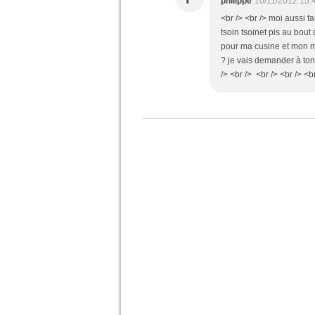
philippe
10/11/2012 15:
<br /> <br /> moi aussi f
tsoin tsoinet pis au bout
pour ma cusine et mon mé
? je vais demander à tonto
/> <br /> <br /> <br /> <br