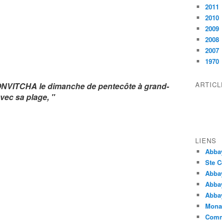
2011
2010
2009
2008
2007
1970
ARTIC
 NONVITCHA le dimanche de pentecôte à grand-
vec sa plage, "
LIENS
Abba
Ste C
Abba
Abba
Abbay
Monas
Comm