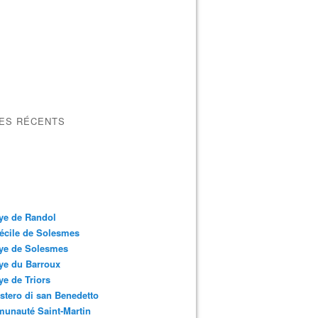
LES RÉCENTS
ye de Randol
écile de Solesmes
ye de Solesmes
ye du Barroux
e de Triors
tero di san Benedetto
unauté Saint-Martin