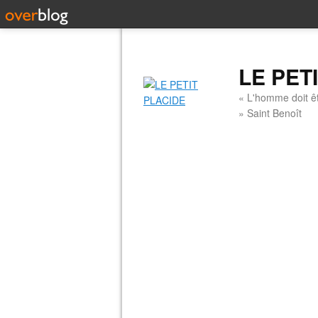
LE PET
« L'homme doit êt
» Saint Benoît