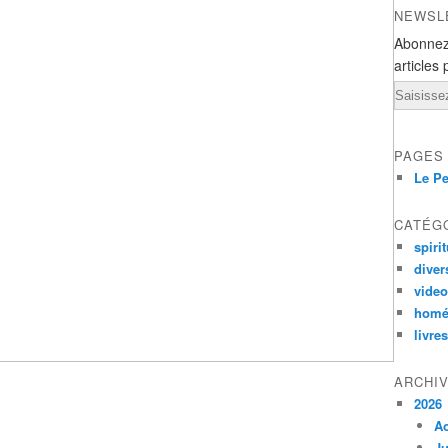
NEWSL
Abonnez
articles 
Email
PAGES
Le Pe
CATÉG
spirit
diver
vide
homé
livres
ARCHI
2026
A
Ju