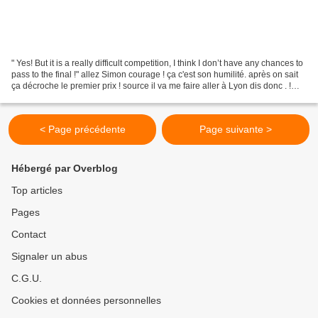
" Yes! But it is a really difficult competition, I think I don’t have any chances to
pass to the final !" allez Simon courage ! ça c'est son humilité. après on sait
ça décroche le premier prix ! source il va me faire aller à Lyon dis donc . !
pour aller...
< Page précédente
Page suivante >
Hébergé par Overblog
Top articles
Pages
Contact
Signaler un abus
C.G.U.
Cookies et données personnelles