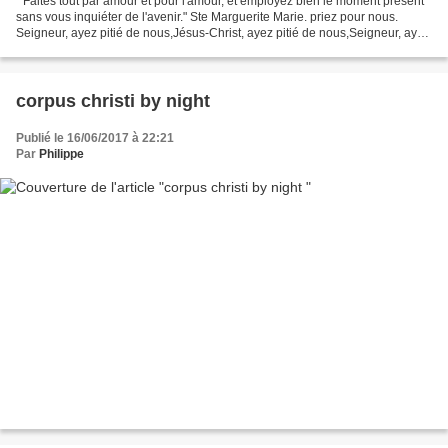
" Faites tout par amour et pour l'amour, et employez bien le moment présent
sans vous inquiéter de l'avenir." Ste Marguerite Marie. priez pour nous.
Seigneur, ayez pitié de nous,Jésus-Christ, ayez pitié de nous,Seigneur, ayez
pitié de nous,Jésus-Christ,...
corpus christi by night
Publié le 16/06/2017 à 22:21
Par
Philippe