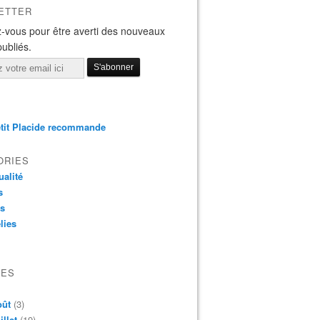
ETTER
-vous pour être averti des nouveaux
publiés.
tit Placide recommande
ORIES
ualité
s
os
lies
VES
oût
(3)
illet
(19)