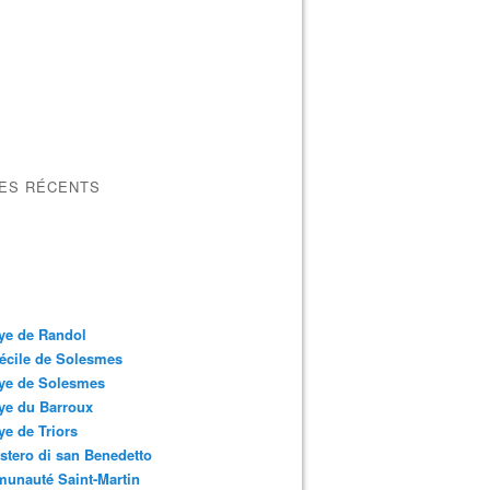
LES RÉCENTS
ye de Randol
écile de Solesmes
ye de Solesmes
ye du Barroux
e de Triors
tero di san Benedetto
unauté Saint-Martin