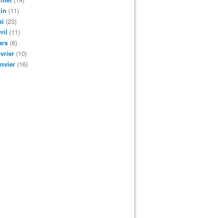
in
(11)
ai
(23)
ril
(11)
ars
(8)
vrier
(10)
nvier
(16)