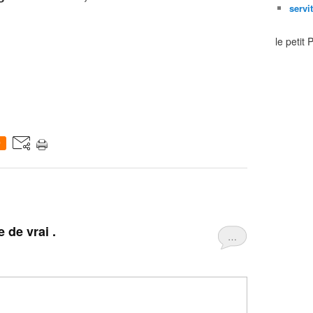
servi
le petit
0
 de vrai .
…