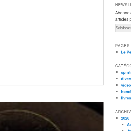
NEWSL
Abonnez
articles 
Email
PAGES
Le Pe
CATÉG
spirit
diver
vide
homé
livres
ARCHI
2026
A
Ju