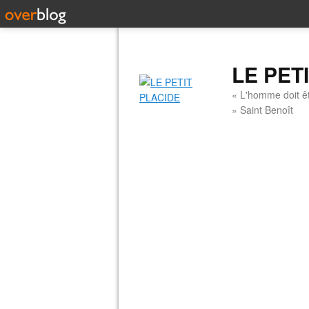
LE PET
« L'homme doit êt
» Saint Benoît