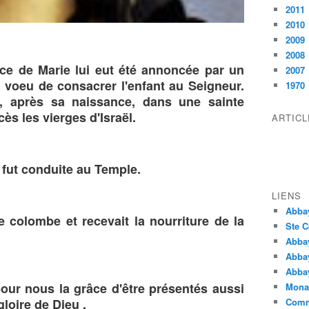
2011
2010
2009
2008
ce de Marie lui eut été annoncée par un
2007
t voeu de consacrer l'enfant au Seigneur.
1970
a, après sa naissance, dans une sainte
ès les vierges d'Israël.
ARTIC
e fut conduite au Temple.
LIENS
Abba
 colombe et recevait la nourriture de la
Ste C
Abba
Abba
Abbay
ur nous la grâce d'être présentés aussi
Monas
gloire de Dieu ,
Comm