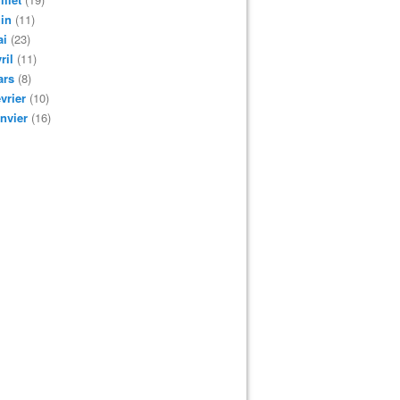
in
(11)
ai
(23)
ril
(11)
ars
(8)
vrier
(10)
nvier
(16)