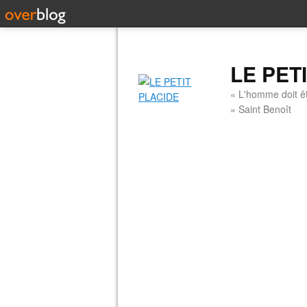
LE PET
« L'homme doit êt
» Saint Benoît