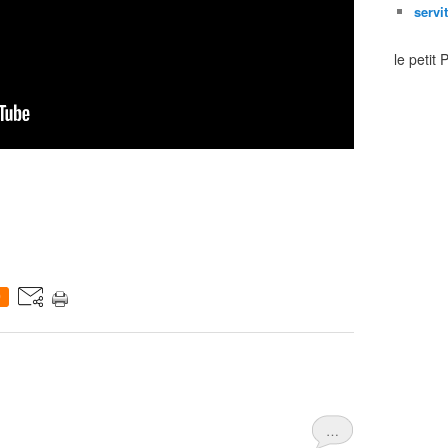
servi
le petit
0
…