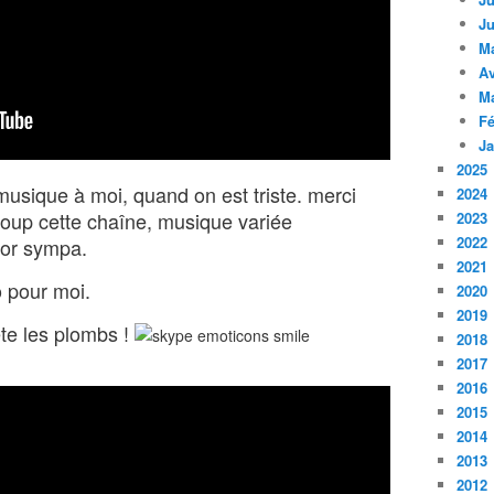
Ju
M
Av
M
Fé
Ja
2025
usique à moi, quand on est triste. merci
2024
coup cette chaîne, musique variée
2023
2022
cor sympa.
2021
o pour moi.
2020
2019
ète les plombs !
2018
2017
2016
2015
2014
2013
2012