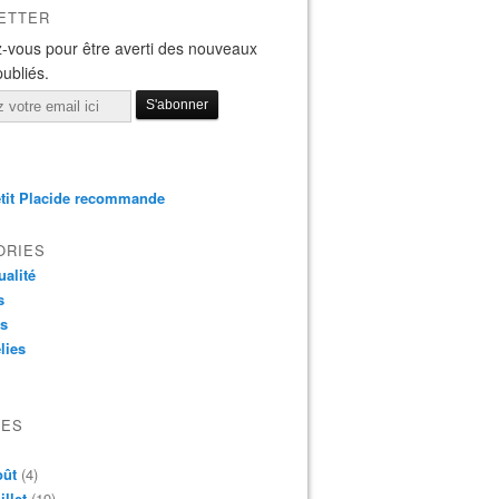
ETTER
-vous pour être averti des nouveaux
publiés.
tit Placide recommande
ORIES
ualité
s
os
lies
VES
oût
(4)
illet
(19)