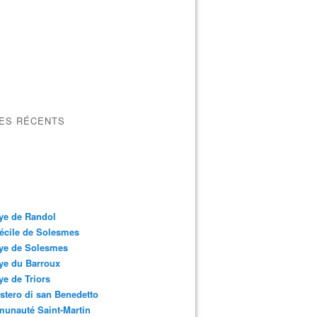
LES RÉCENTS
ye de Randol
écile de Solesmes
ye de Solesmes
ye du Barroux
e de Triors
tero di san Benedetto
unauté Saint-Martin