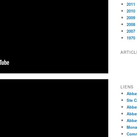
2011
2010
2009
2008
2007
1970
ARTIC
LIENS
Abba
Ste C
Abba
Abba
Abbay
Monas
Comm