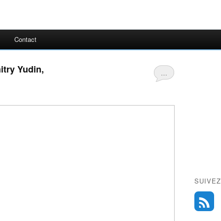
Contact
try Yudin,
…
SUIVEZ