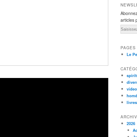
NEWSL
Abonnez
articles 
Email
PAGES
Le Pe
CATÉG
spirit
diver
vide
homé
livres
ARCHI
2026
A
Ju