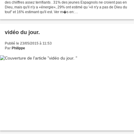
des chiiffres assez terrifiants . 31% des jeunes Espagnols ne croient pas en
Dieu, mais qu'il n'y a «énergie», 29% ont estimé qu '«il n'y a pas de Dieu du
tout" et 16% estimant qu'il est. Ver m�s en:
http://translate.googleusercontent.com/translate_c?
depth=1&rurl=translate.google.com&sl=es&tl=fr&u=http://www.20minutos.es/
noticia/2442635/0/jovenes-creyentes/espanoles/dios-
barometro/&usg=ALkJrhgyIJJ6jj_FBfX4VU_B888Fa6IvnA#xtor=AD-
vidéo du jour.
15&xts=467263...
Publié le 23/05/2015 à 11:53
Par
Philippe