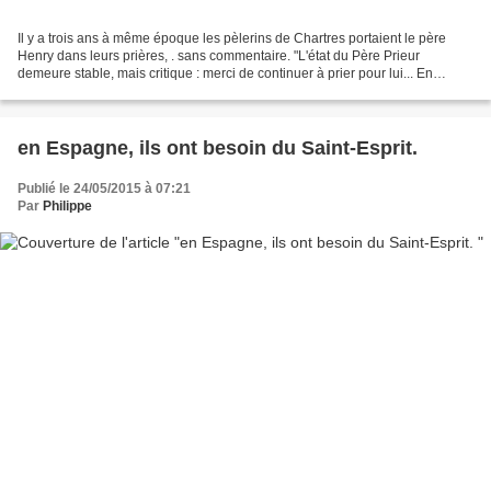
Il y a trois ans à même époque les pèlerins de Chartres portaient le père
Henry dans leurs prières, . sans commentaire. "L'état du Père Prieur
demeure stable, mais critique : merci de continuer à prier pour lui... En
demandant les uns pour les autres...
en Espagne, ils ont besoin du Saint-Esprit.
Publié le 24/05/2015 à 07:21
Par
Philippe