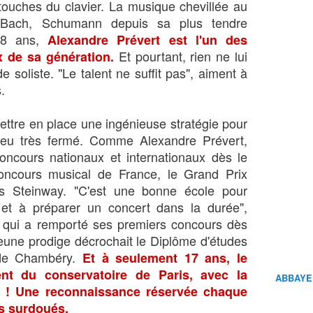
 touches du clavier. La musique chevillée au
t, Bach, Schumann depuis sa plus tendre
18 ans,
Alexandre Prévert est l'un des
Et pourtant, rien ne lui
x de sa génération.
de soliste. "Le talent ne suffit pas", aiment à
.
ettre en place une ingénieuse stratégie pour
lieu très fermé. Comme Alexandre Prévert,
oncours nationaux et internationaux dès le
ncours musical de France, le Grand Prix
 Steinway. "C'est une bonne école pour
 et à préparer un concert dans la durée",
 qui a remporté ses premiers concours dès
jeune prodige décrochait le Diplôme d'études
de Chambéry.
Et à seulement 17 ans, le
nt du conservatoire de Paris, avec la
ABBAYE
y ! Une reconnaissance réservée chaque
s surdoués.