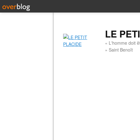
LE PET
« L'homme doit êt
» Saint Benoît