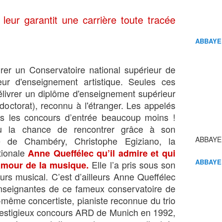
eur garantit une carrière toute tracée
ABBAYE
égrer un Conservatoire national supérieur de
r d'enseignement artistique. Seules ces
 délivrer un diplôme d'enseignement supérieur
octorat), reconnu à l'étranger. Les appelés
ès les concours d’entrée beaucoup moins !
eu la chance de rencontrer grâce à son
e de Chambéry, Christophe Egiziano, la
ABBAYE
tionale
Anne Queffélec qu’il admire et qui
ABBAYE
Elle l’a pris sous son
 amour de la musique.
urs musical. C’est d’ailleurs Anne Queffélec
enseignantes de ce fameux conservatoire de
e-même concertiste, pianiste reconnue du trio
restigieux concours ARD de Munich en 1992,