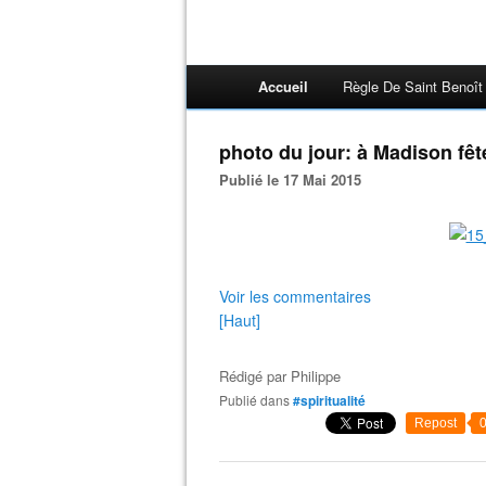
Accueil
Règle De Saint Benoît
photo du jour: à Madison fêt
Publié le 17 Mai 2015
Voir les commentaires
[Haut]
Rédigé par
Philippe
Publié dans
#spiritualité
Repost