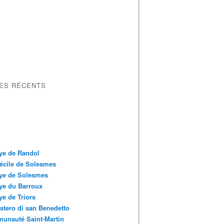
LES RÉCENTS
ye de Randol
écile de Solesmes
ye de Solesmes
ye du Barroux
e de Triors
tero di san Benedetto
unauté Saint-Martin