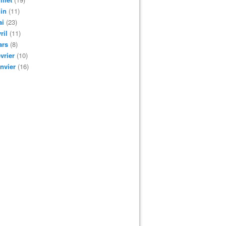
in
(11)
ai
(23)
ril
(11)
ars
(8)
vrier
(10)
nvier
(16)