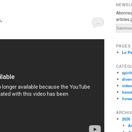
NEWSL
Abonnez
.
articles 
…
Email
PAGES
Le Pe
CATÉG
spirit
diver
vide
homé
livres
ARCHI
2026
A
Ju