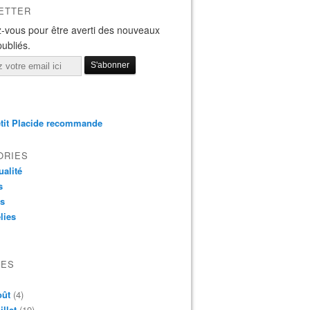
ETTER
-vous pour être averti des nouveaux
publiés.
tit Placide recommande
ORIES
ualité
s
os
lies
VES
oût
(4)
illet
(19)