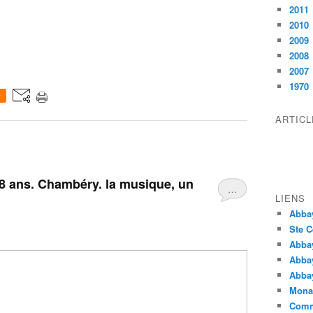
2011
2010
2009
2008
2007
1970
0
ARTIC
18 ans. Chambéry. la musique, un
…
LIENS
Abba
Ste C
Abba
Abba
Abbay
Monas
Comm