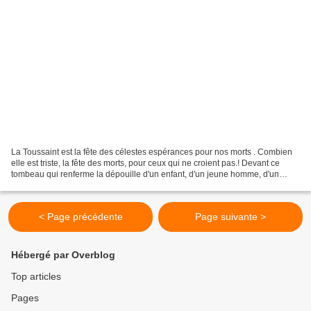
La Toussaint est la fête des célestes espérances pour nos morts . Combien
elle est triste, la fête des morts, pour ceux qui ne croient pas.! Devant ce
tombeau qui renferme la dépouille d'un enfant, d'un jeune homme, d'un
époux, que peuvent-ils penser?...
< Page précédente
Page suivante >
Hébergé par Overblog
Top articles
Pages