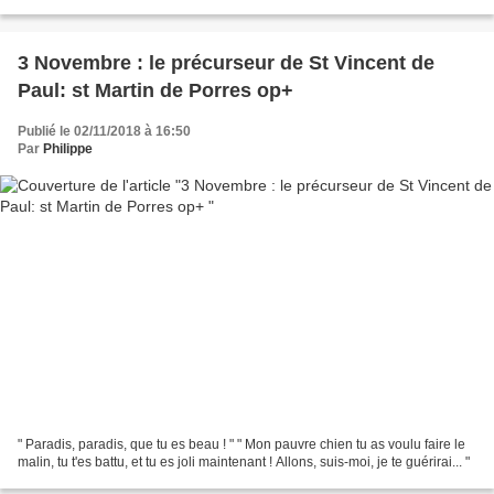
commencement du monde jusqu' à la fin, de la...
3 Novembre : le précurseur de St Vincent de
Paul: st Martin de Porres op+
Publié le 02/11/2018 à 16:50
Par
Philippe
" Paradis, paradis, que tu es beau ! " " Mon pauvre chien tu as voulu faire le
malin, tu t'es battu, et tu es joli maintenant ! Allons, suis-moi, je te guérirai... "