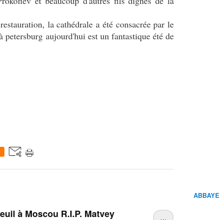
rokofiev et beaucoup d'autres fils dignes de la
estauration, la cathédrale a été consacrée par le
 à petersburg aujourd'hui est un fantastique été de
0
ABBAYE
euil à Moscou R.I.P. Matvey
…