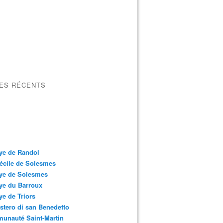
LES RÉCENTS
ye de Randol
écile de Solesmes
ye de Solesmes
ye du Barroux
e de Triors
tero di san Benedetto
unauté Saint-Martin