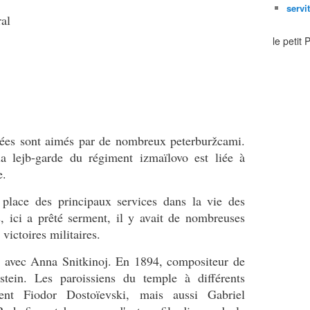
servi
ral
le petit
ées sont aimés par de nombreux peterburžcami.
la lejb-garde du régiment izmaïlovo est liée à
e.
place des principaux services dans la vie des
es, ici a prêté serment, il y avait de nombreuses
victoires militaires.
ki avec Anna Snitkinoj. En 1894, compositeur de
tein. Les paroissiens du temple à différents
ent Fiodor Dostoïevski, mais aussi Gabriel