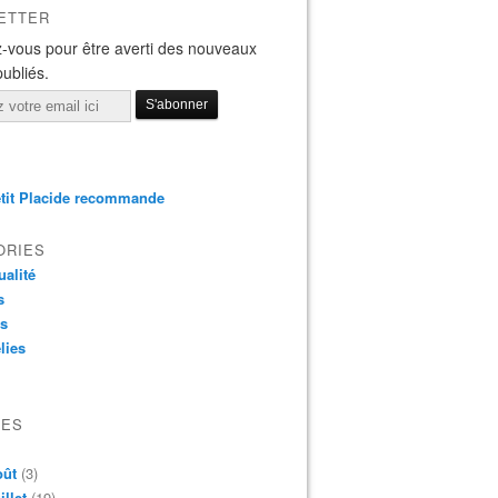
ETTER
-vous pour être averti des nouveaux
publiés.
tit Placide recommande
ORIES
ualité
s
os
lies
VES
oût
(3)
illet
(19)