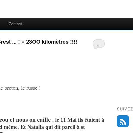
Contact
Brest ... ! = 23OO kilomètres !!!!
…
le breton, le russe !
SUIVEZ
scou et nous on caille .
le 11 Mai ils étaient à
d même. Et Natalia qui dit pareil à st