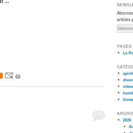
t ...
NEWSL
Abonnez
articles 
Email
PAGES
Le Pe
CATÉG
spirit
0
diver
vide
homé
livres
ARCHI
…
2026
A
Ju