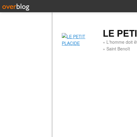
LE PET
« L'homme doit êt
» Saint Benoît