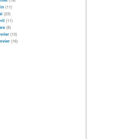
in
(11)
ai
(23)
ril
(11)
ars
(8)
vrier
(10)
nvier
(16)