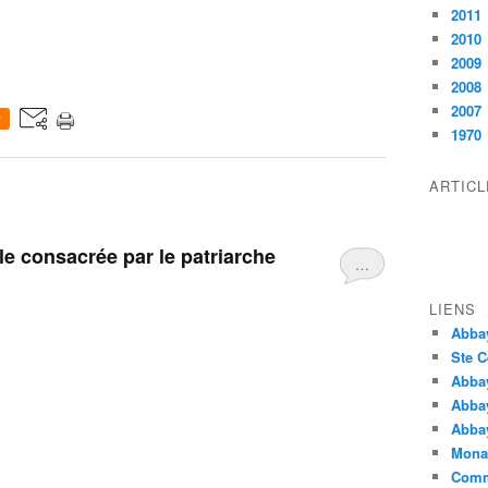
2011
2010
2009
2008
2007
0
1970
ARTIC
le consacrée par le patriarche
…
LIENS
Abba
Ste C
Abba
Abba
Abbay
Monas
Comm