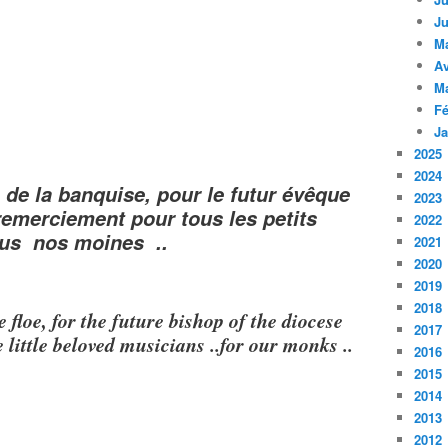
Ju
M
Av
M
Fé
Ja
2025
2024
 de la banquise, pour le futur évêque
2023
remerciement pour tous les petits
2022
ous nos moines ..
2021
2020
2019
2018
ce floe, for the future bishop of the diocese
2017
e little beloved musicians ..for our monks ..
2016
2015
2014
2013
2012