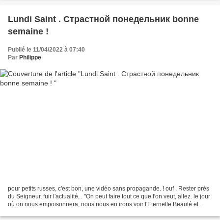
Lundi Saint . Страстной понедельник bonne
semaine !
Publié le 11/04/2022 à 07:40
Par
Philippe
pour petits russes, c'est bon, une vidéo sans propagande. ! ouf . Rester près
du Seigneur, fuir l'actualité, . "On peut faire tout ce que l'on veut, allez. le jour
où on nous empoisonnera, nous nous en irons voir l'Eternelle Beauté et
l'Eternelle Justice."...