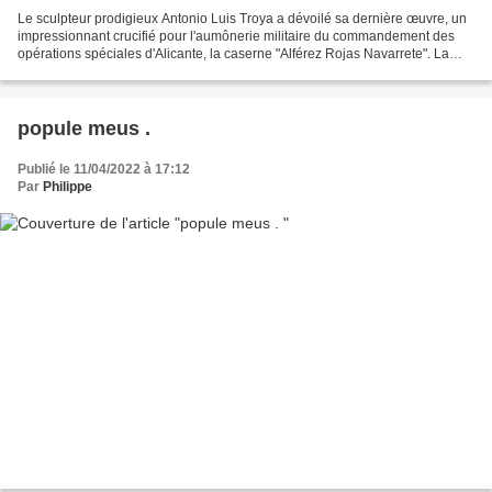
Le sculpteur prodigieux Antonio Luis Troya a dévoilé sa dernière œuvre, un
impressionnant crucifié pour l'aumônerie militaire du commandement des
opérations spéciales d'Alicante, la caserne "Alférez Rojas Navarrete". La
sculpture, explique l'auteur lui-même,...
popule meus .
Publié le 11/04/2022 à 17:12
Par
Philippe