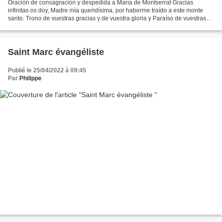
Oración de consagración y despedida a María de Montserrat Gracias
infinitas os doy, Madre mía queridísima, por haberme traído a este monte
santo. Trono de vuestras gracias y de vuestra gloria y Paraíso de vuestras
delicias, para hablarme al corazón en...
Saint Marc évangéliste
Publié le 25/04/2022 à 09:45
Par
Philippe