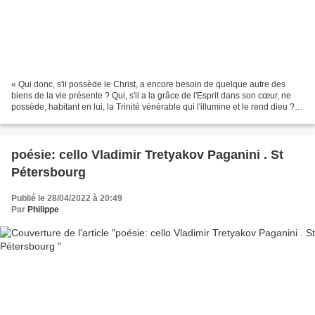
« Qui donc, s'il possède le Christ, a encore besoin de quelque autre des
biens de la vie présente ? Qui, s'il a la grâce de l'Esprit dans son cœur, ne
possède, habitant en lui, la Trinité vénérable qui l'illumine et le rend dieu ?
Qui donc, devenu dieu...
poésie: cello Vladimir Tretyakov Paganini . St
Pétersbourg
Publié le 28/04/2022 à 20:49
Par
Philippe