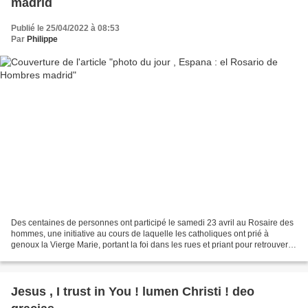
madrid
Publié le 25/04/2022 à 08:53
Par
Philippe
Des centaines de personnes ont participé le samedi 23 avril au Rosaire des
hommes, une initiative au cours de laquelle les catholiques ont prié à
genoux la Vierge Marie, portant la foi dans les rues et priant pour retrouver la
masculinité, dont "l'exemple...
Jesus , I trust in You ! lumen Christi ! deo