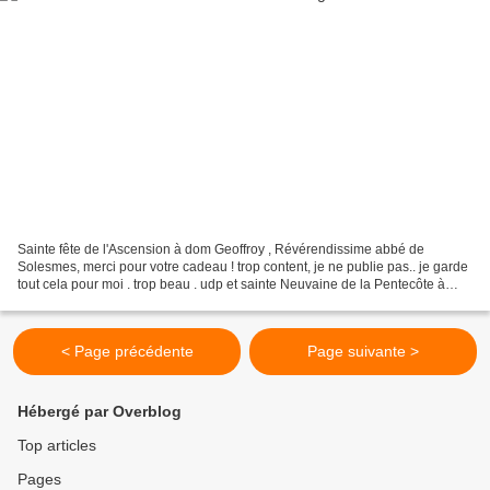
Sainte fête de l'Ascension à dom Geoffroy , Révérendissime abbé de
Solesmes, merci pour votre cadeau ! trop content, je ne publie pas.. je garde
tout cela pour moi . trop beau . udp et sainte Neuvaine de la Pentecôte à
tous les moines. priez bien pour...
< Page précédente
Page suivante >
Hébergé par Overblog
Top articles
Pages