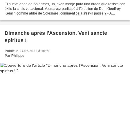
El nuevo abad de Solesmes, un joven monje para una orden que resiste con
éxito la crisis vocacional. Vous avez participé à l'élection de Dom Geoffrey
Kemlin comme abbé de Solesmes, comment cela s'est-il passé ? - A
l'élection de l'abbé de Solesmes, puisqu'il...
Dimanche après l'Ascension. Veni sancte
spiritus !
Publié le 27/05/2022 à 16:50
Par
Philippe