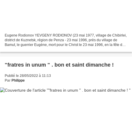
Eugene Rodionov YEVGENY RODIONOV (23 mai 1977, village de Chibirlei,
district de Kuznetsk, région de Penza - 23 mai 1996, près du village de
Bamut, le guerrier Eugène, mort pour le Christ le 23 mai 1996, en la fête de
l'Ascension du Seigneur, dans le...
"fratres in unum " . bon et saint dimanche !
Publié le 28/05/2022 à 11:13
Par
Philippe