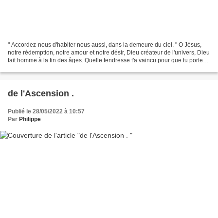
" Accordez-nous d'habiter nous aussi, dans la demeure du ciel. " O Jésus,
notre rédemption, notre amour et notre désir, Dieu créateur de l'univers, Dieu
fait homme à la fin des âges. Quelle tendresse t'a vaincu pour que tu portes
nos péchés, te fit souffrir...
de l'Ascension .
Publié le 28/05/2022 à 10:57
Par
Philippe