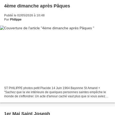
4ème dimanche après Pâques
Publié le 02/05/2026 à 10:48
Par
Philippe
ST PHILIPPE photos petit Placide 14 Juin 1964 Bayonne St Amand +
"Sachez que la vie intérieure de quelques personnes saintes empêche le
monde de s'effondrer. Un acte d'amour caché vaut plus que si vous aviez
construit 100 hôpitaux. L'apostolat le plus...
1er Mai Saint Joseph